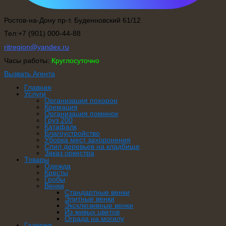
Ростов-на-Дону пр-т. Буденновский 61/12
Тел:+7 (901) 000-44-88
ritregion@yandex.ru
Часы работы:
Круглосуточно
Вызвать Агента
Главная
Услуги
Организация похорон
Кремация
Организация поминок
Груз 200
Катафалк
Благоустройство
Уборка мест захоронения
Спил деревьев на кладбище
Заказ оркестра
Товары
Одежда
Кресты
Гробы
Венки
Стандартные венки
Элитные венки
Эксклюзивные венки
Из живых цветов
Ограда на могилу
Галерея