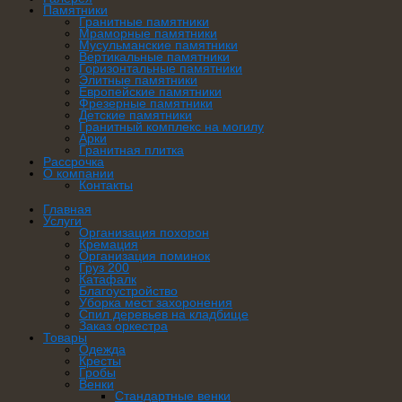
Памятники
Гранитные памятники
Мраморные памятники
Мусульманские памятники
Вертикальные памятники
Горизонтальные памятники
Элитные памятники
Европейские памятники
Фрезерные памятники
Детские памятники
Гранитный комплекс на могилу
Арки
Гранитная плитка
Рассрочка
О компании
Контакты
Главная
Услуги
Организация похорон
Кремация
Организация поминок
Груз 200
Катафалк
Благоустройство
Уборка мест захоронения
Спил деревьев на кладбище
Заказ оркестра
Товары
Одежда
Кресты
Гробы
Венки
Стандартные венки