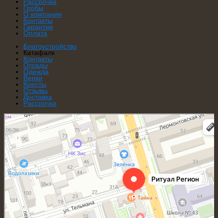
Рассрочка
Гробы
О компании
Контакты
Гарантии
Оплата
Благоустройство
Катафалк
Контакты
Ограды
Одежда
Венки
Кресты
Отзывы
Доставка
Рассрочка
Ритуал Регион
Ритуальные услуги в Ростове‑на‑Дону
Ритуальные принадлежности в Ростове‑на‑Дону