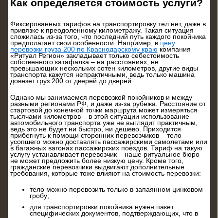
Как определяется стоимость услуги?
Фиксированных тарифов на транспортировку тел нет, даже в
привязке к преодоленному километражу. Такая ситуация
сложилась из-за того, что последний путь каждого покойника
предполагает свои особенности. Например, в
цену
перевозки груза 200 по Краснодарскому краю
компания
«Ритуал Регион» закладывает только себестоимость
собственного катафалка – на расстояниях, не
превышающих нескольких сотен километров, другие виды
транспорта кажутся непрактичными, ведь только машина
довезет груз 200 от дверей до дверей.
Однако мы занимаемся перевозкой покойников и между
разными регионами РФ, и даже из-за рубежа. Расстояние от
стартовой до конечной точки маршрута может измеряться
тысячами километров – в этой ситуации использование
автомобильного транспорта уже не выглядит практичным,
ведь это не будет ни быстро, ни дешево. Приходится
прибегнуть к помощи сторонних перевозчиков – тело
усопшего можно доставлять пассажирскими самолетами или
в багажных вагонах пассажирских поездов. Тариф на такую
услугу устанавливает перевозчик – наше ритуальное бюро
не может предложить более низкую цену. Кроме того,
гражданские перевозчики выдвигают дополнительные
требования, которые тоже влияют на стоимость перевозки:
тело можно перевозить только в запаянном цинковом
гробу;
для транспортировки покойника нужен пакет
специфических документов, подтверждающих, что в