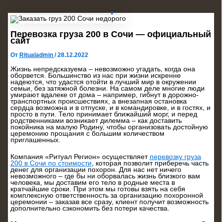
Перевозка груза 200 в Сочи — официальный
сайт
От
Ritualadmin
/
28.12.2022
Жизнь непредсказуема – невозможно угадать, когда она
оборвется. Большинство из нас при жизни искренне
надеются, что удастся отойти в лучший мир в окружении
семьи, без затяжной болезни. На самом деле многие люди
умирают вдалеке от дома – например, гибнут в дорожно-
транспортных происшествиях, а внезапная остановка
сердца возможна и в отпуске, и в командировке, и в гостях, и
просто в пути. Тело принимает ближайший морг, и перед
родственниками возникает дилемма – как доставить
покойника на малую Родину, чтобы организовать достойную
церемонию прощания с большим количеством
приглашенных.
Компания «Ритуал Регион» осуществляет
перевозку груза
200 в Сочи по стоимости
, которая позволит приберечь часть
денег для организации похорон. Для нас нет ничего
невозможного – где бы ни оборвалась жизнь близкого вам
человека, мы доставим его тело в родные места в
кратчайшие сроки. При этом мы готовы взять на себя
комплексную ответственность за организацию похоронной
церемонии – заказав все сразу, клиент получит возможность
дополнительно сэкономить без потери качества.