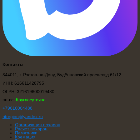
Контакты
344011, г. Ростов-на-Дону, Будённовский проспект,д.61/12
ИНН: 616611428795
ОГРН: 321619600019480
пн-вс:
Круглосуточно
+79010004488
ritregion@ya
ndex.ru
Организация похорон
Расчет похорон
Памятники
Кремация