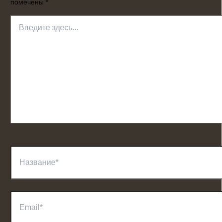
помечены
*
Введите
здесь...
Название*
Email*