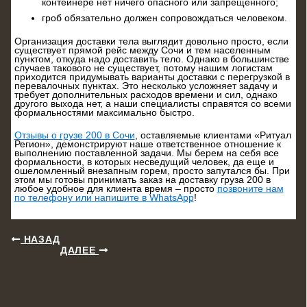
контейнере нет ничего опасного или запрещенного;
гроб обязательно должен сопровождаться человеком.
Организация доставки тела выглядит довольно просто, если
существует прямой рейс между Сочи и тем населенным
пунктом, откуда надо доставить тело. Однако в большинстве
случаев такового не существует, потому нашим логистам
приходится придумывать варианты доставки с перегрузкой в
перевалочных пунктах. Это несколько усложняет задачу и
требует дополнительных расходов времени и сил, однако
другого выхода нет, а наши специалисты справятся со всеми
формальностями максимально быстро.
Отзывы о грузе 200 в Сочи
, оставляемые клиентами «Ритуал
Регион», демонстрируют наше ответственное отношение к
выполнению поставленной задачи. Мы берем на себя все
формальности, в которых несведущий человек, да еще и
ошеломленный внезапным горем, просто запутался бы. При
этом мы готовы принимать заказ на доставку груза 200 в
любое удобное для клиента время – просто
позвоните нам
по телефону или напишите в WhatsApp
!
НАЗАД
ДАЛЕЕ