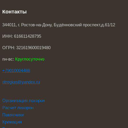
Контакты
344011, г. Ростов-на-Дону, Будённовский проспект,д.61/12
ИНН: 616611428795
ОГРН: 321619600019480
пн-вс:
Круглосуточно
+79010004488
ritregion@ya
ndex.ru
Организация похорон
Расчет похорон
Памятники
Кремация