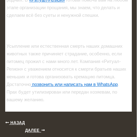
этапе организации прощания, мы знаем, что делать и
сделаем всё без суеты и ненужной спешки.
Кремация животных
Усыпление или естественная смерть наших домашних
животных также причиняет страдание, особенно, если
питомец прожил с нами много лет. Компания «Ритуал-
Регион» с уважением относится к смерти братьев наших
меньших и готова организовать кремацию питомца.
Достаточно
позвонить или написать нам в WhatsApp
.
Прах будет утилизирован или передан хозяевам, по
вашему желанию.
НАЗАД
ДАЛЕЕ