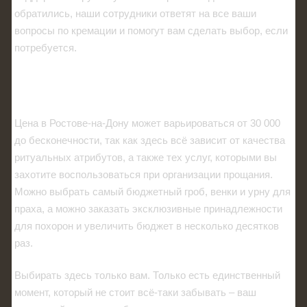
обратились, наши сотрудники ответят на все ваши
вопросы по кремации и помогут вам сделать выбор, если
потребуется.
Сколько стоит кремация?
Цена в Ростове-на-Дону может варьироваться от 30 000
до бесконечности, так как здесь всё зависит от качества
ритуальных атрибутов, а также тех услуг, которыми вы
захотите воспользоваться при организации прощания.
Можно выбрать самый бюджетный гроб, венки и урну для
праха, а можно заказать эксклюзивные принадлежности
для похорон и увеличить бюджет в несколько десятков
раз.
Выбирать здесь только вам. Только есть единственный
момент, который не стоит всё-таки забывать – ваш