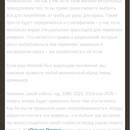
позаботится. Так как у нас есть свой магазин ритуальных
принадлежностей, то вы прямо дома сможете выбрать
всё для погребения, от гроба до урны для праха. Также
просто будет определиться и с катафалком – у нас есть
несколько видов специального транспорта для перевозки
умерших. Что касается справок и разрешений, которые
могут потребоваться при перевозке, кремации и
захоронении праха – мы позаботимся и об этом.
Если ваш близкий был верующим человеком, мы
поможем провести любой религиозный обряд перед
кремацией.
Неважно, какой сейчас год, 1980, 2023, 2024 или 2035 –
смерть всегда будет приносить боль тем, кто остался.
Как бы вы ни прокачали свою «непробиваемость», всегда
найдётся что-то в эти моменты, что выбьет вас из колеи.
Не нужно стыдиться своей слабости перед лицом смерти
родных. В
«Ритуал-Регион»
готовы помочь вам на любом