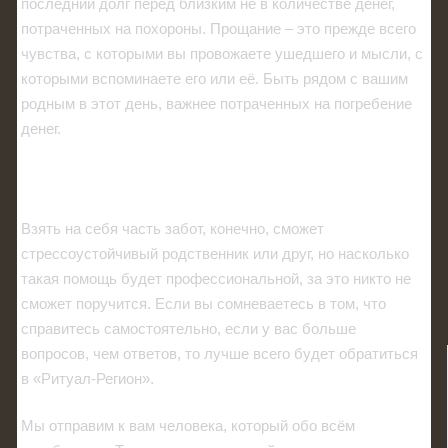
последний долг перед близким не в количестве денег,
потраченных на похороны. Прощание – это прежде всего
чувства, с которыми вы провожаете ушедшего и мысли, с
которыми вспоминаете его или её. Быть рядом с вашим
родным в этот день, важнее потраченных на погребение
денег.
Кто может помочь?
Взять на себя часть забот, конечно, сможет
стрессоустойчивый родственник или друг, но насколько
такая помощь будет профессиональной, за это никто не
сможет поручится. Если вы сомневаетесь в том, что
справитесь самостоятельно, если у вас больше
вопросов, чем ответов, то лучше всего будет обратиться
в «Ритуал-Регион».
Мы отправим к вам человека, который обо всём