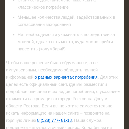
классическое погребение
Меньшее количества людей, задействованных в
согласовании захоронения
Нет необходимости ухаживать в последствии за
могилой, однако есть место, куда можно прийти
навестить (колумбарий)
Чтобы ваше решение было обдуманным, а не
импульсивным, необходимо обладать полной
информацией
о разных вариантах погребения
. Для этих
целей есть официальный сайт, где мы разместили
подробное описание всех видов погребения, с указанием
стоимости на кремацию в городе Ростов-на-Дону и
области Ростова. Если вы не хотите самостоятельно
искать информацию на нашем сайте – позвоните на
горячую линию
8 (928) 777- 81-18
. Наша служба
поддержки – круглосуточный сервис. Когда бы вы ни