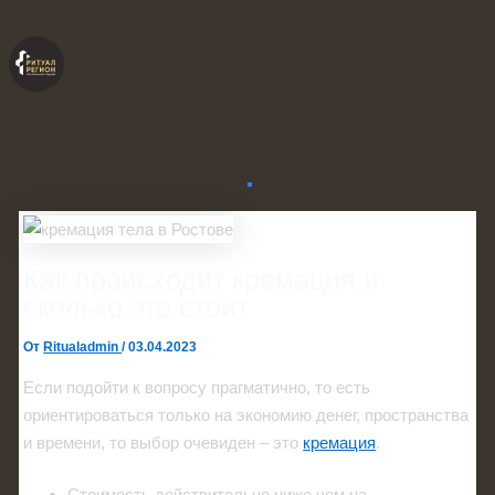
Перейти
к
содержимому
Как происходит кремация и
сколько это стоит
От
Ritualadmin
/
03.04.2023
Если подойти к вопросу прагматично, то есть
ориентироваться только на экономию денег, пространства
и времени, то выбор очевиден – это
кремация
.
Стоимость действительно ниже чем на