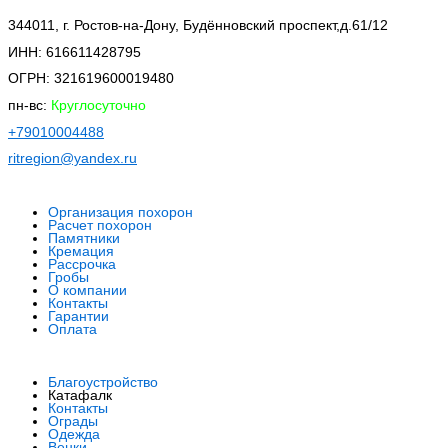
344011, г. Ростов-на-Дону, Будённовский проспект,д.61/12
ИНН: 616611428795
ОГРН: 321619600019480
пн-вс:
Круглосуточно
+79010004488
ritregion@ya
ndex.ru
Организация похорон
Расчет похорон
Памятники
Кремация
Рассрочка
Гробы
О компании
Контакты
Гарантии
Оплата
Благоустройство
Катафалк
Контакты
Ограды
Одежда
Венки