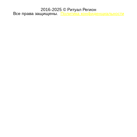
2016-2025 © Ритуал Регион
Все права защищены.
Политика конфиденциальности
Отправить
Нажимая на эту кнопку я соглашаюсь
на
обработку персональных данных