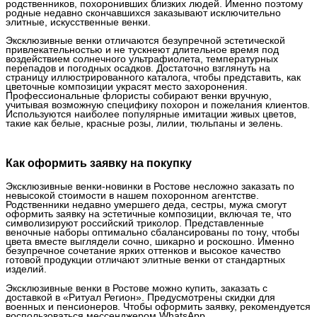
родственников, похоронивших близких людей. Именно поэтому
родные недавно скончавшихся заказывают исключительно
элитные, искусственные венки.
Эксклюзивные венки отличаются безупречной эстетической
привлекательностью и не тускнеют длительное время под
воздействием солнечного ультрафиолета, температурных
перепадов и погодных осадков. Достаточно взглянуть на
страницу иллюстрированного каталога, чтобы представить, как
цветочные композиции украсят место захоронения.
Профессиональные флористы собирают венки вручную,
учитывая возможную специфику похорон и пожелания клиентов.
Используются наиболее популярные имитации живых цветов,
такие как белые, красные розы, лилии, тюльпаны и зелень.
Как оформить заявку на покупку
Эксклюзивные венки-новинки в Ростове несложно заказать по
невысокой стоимости в нашем похоронном агентстве.
Родственники недавно умершего деда, сестры, мужа смогут
оформить заявку на эстетичные композиции, включая те, что
символизируют российский триколор. Представленные
веночные наборы оптимально сбалансированы по тону, чтобы
цвета вместе выглядели сочно, шикарно и роскошно. Именно
безупречное сочетание ярких оттенков и высокое качество
готовой продукции отличают элитные венки от стандартных
изделий.
Эксклюзивные венки в Ростове можно купить, заказать с
доставкой в «Ритуал Регион». Предусмотрены скидки для
военных и пенсионеров. Чтобы оформить заявку, рекомендуется
воспользоваться мессенджером WhatsApp.