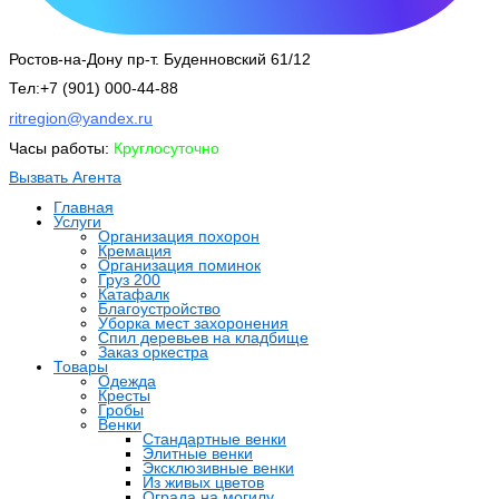
Ростов-на-Дону пр-т. Буденновский 61/12
Тел:+7 (901) 000-44-88
ritregion@yandex.ru
Часы работы:
Круглосуточно
Вызвать Агента
Главная
Услуги
Организация похорон
Кремация
Организация поминок
Груз 200
Катафалк
Благоустройство
Уборка мест захоронения
Спил деревьев на кладбище
Заказ оркестра
Товары
Одежда
Кресты
Гробы
Венки
Стандартные венки
Элитные венки
Эксклюзивные венки
Из живых цветов
Ограда на могилу