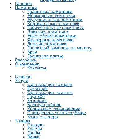
Галерея
Памятники
Гранитные памятники
Мраморные памятники
Мусульманские памятники
Вертикальные памятники
Горизонтальные памятники
Элитные памятники
Европейские памятники
Фрезерные памятники
Детские памятники
Гранитный комплекс на могилу
Арки
Гранитная плитка
Рассрочка
О компании
Контакты
Главная
Услуги
Организация похорон
Кремация
Организация поминок
Груз 200
Катафалк
Благоустройство
Уборка мест захоронения
Спил деревьев на кладбище
Заказ оркестра
Товары
Одежда
Кресты
Гробы
Венки