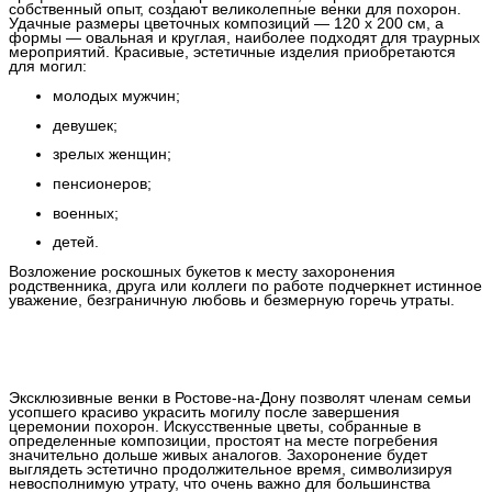
собственный опыт, создают великолепные венки для похорон.
Удачные размеры цветочных композиций — 120 х 200 см, а
формы — овальная и круглая, наиболее подходят для траурных
мероприятий. Красивые, эстетичные изделия приобретаются
для могил:
молодых мужчин;
девушек;
зрелых женщин;
пенсионеров;
военных;
детей.
Возложение роскошных букетов к месту захоронения
родственника, друга или коллеги по работе подчеркнет истинное
уважение, безграничную любовь и безмерную горечь утраты.
Чем отличаются цветочные композиции
Эксклюзивные венки в Ростове-на-Дону позволят членам семьи
усопшего красиво украсить могилу после завершения
церемонии похорон. Искусственные цветы, собранные в
определенные композиции, простоят на месте погребения
значительно дольше живых аналогов. Захоронение будет
выглядеть эстетично продолжительное время, символизируя
невосполнимую утрату, что очень важно для большинства