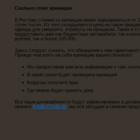
Сколько стоит кремация
В Ростове стоимость кремации может варьироваться от 
сотен тысяч. Из чего складывается цена на такое проща
одежда для умершего, атрибуты на прощании. Также в с
предоставить вам как бюджетные автомобили, так и кате
рублей, так и более 100 000.
Здесь следует сказать, что обращение к нам гарантируе
Прежде чем взять на себя кремацию вашего близкого:
Мы предоставим вам всю информацию о том, скольк
В какие сроки будет проведена кремация
Когда вы получите прах
Где можно будет хранить урну
Все наши договорённости будут зафиксированы в догово
звоните
8-928-777-81-18
, мы всё обсудим и сможем пред