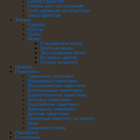
Благоустройство
Уборка мест захоронения
Спил деревьев на кладбище
Заказ оркестра
Товары
Одежда
Кресты
Гробы
Венки
Стандартные венки
Элитные венки
Эксклюзивные венки
Из живых цветов
Ограда на могилу
Галерея
Памятники
Гранитные памятники
Мраморные памятники
Мусульманские памятники
Вертикальные памятники
Горизонтальные памятники
Элитные памятники
Европейские памятники
Фрезерные памятники
Детские памятники
Гранитный комплекс на могилу
Арки
Гранитная плитка
Рассрочка
О компании