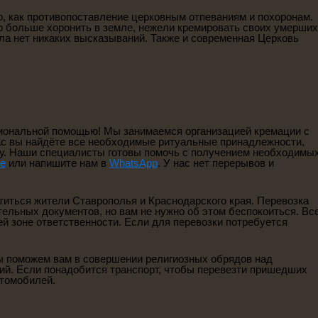
, как противопоставление церковным отпеваниям и похоронам.
о больше хоронить в земле, нежели кремировать своих умерших
ела нет никаких высказываний. Также и современная Церковь
сиональной помощью! Мы занимаемся организацией кремации с
ас вы найдёте все необходимые ритуальные принадлежности,
ду. Наши специалисты готовы помочь с получением необходимы
е
или напишите нам в
WhatsApp
. У нас нет перерывов и
атиться жители Ставрополья и Краснодарского края. Перевозка
ельных документов, но вам не нужно об этом беспокоиться. Вс
й зоне ответственности. Если для перевозки потребуется
ы поможем вам в совершении религиозных обрядов над
й. Если понадобится транспорт, чтобы перевезти пришедших
втомобилей.