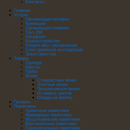
Контакты
Главная
Услуги
Организация похорон
Кремация
Организация поминок
Груз 200
Катафалк
Благоустройство
Уборка мест захоронения
Спил деревьев на кладбище
Заказ оркестра
Товары
Одежда
Кресты
Гробы
Венки
Стандартные венки
Элитные венки
Эксклюзивные венки
Из живых цветов
Ограда на могилу
Галерея
Памятники
Гранитные памятники
Мраморные памятники
Мусульманские памятники
Вертикальные памятники
Горизонтальные памятники