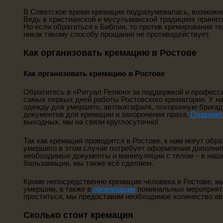
В Советское время кремация подразумевалась, возможно
Ведь в христианской и мусульманской традициях принят
Но если обратиться к Библии, то против кремирования т
никак такому способу прощания не противодействует.
Как организовать кремацию в Ростове
Как организовать кремацию в Ростове
Обратитесь в «Ритуал Регион» за поддержкой и профес
самых первых дней работы Ростовского крематория. У н
одежду для умершего, автокатафалк, похоронную брига
документов для кремации и захоронения праха.
Позвонит
выходных, мы на связи круглосуточно!
Так как кремация проводится в Ростове, к нам могут обр
умершего в этом случае потребует оформления дополнит
необходимые документы и манипуляции с телом – в наше
бальзамация, мы также всё сделаем.
Кроме непосредственно кремации человека в Ростове, м
умершим, а также в
организации
поминальных мероприяти
проститься, мы предоставим необходимое количество а
Сколько стоит кремация