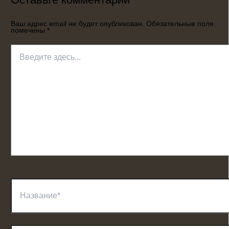
Ваш адрес email не будет опубликован.
Обязательные поля
помечены
*
Введите
здесь...
Название*