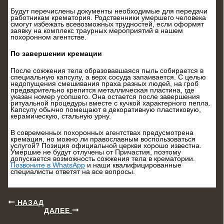
Будут перечислены документы необходимые для передачи
работникам крематория. Родственники умершего человека
смогут избежать всевозможных трудностей, если оформят
заявку на комплекс траурных мероприятий в нашем
похоронном агентстве.
По завершении кремации
После сожжения тела образовавшаяся пыль собирается в
специальную капсулу, а верх сосуда запаивается. С целью
недопущения смешивания праха разных людей, на гроб
предварительно крепится металлическая пластина, где
указан номер усопшего. Она остается после завершения
ритуальной процедуры вместе с кучкой характерного пепла.
Капсулу обычно помещают в декоративную пластиковую,
керамическую, стальную урну.
В современных похоронных агентствах предусмотрена
кремация, но можно ли православным воспользоваться
услугой? Позиция официальной церкви хорошо известна.
Умершие не будут отлучены от Причастия, поэтому
допускается возможность сожжения тела в крематории.
Позвоните в WhatsApp
и наши квалифицированные
специалисты ответят на все вопросы.
НАЗАД
ДАЛЕЕ