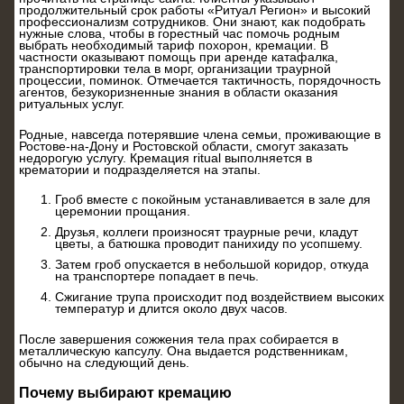
продолжительный срок работы «Ритуал Регион» и высокий
профессионализм сотрудников. Они знают, как подобрать
нужные слова, чтобы в горестный час помочь родным
выбрать необходимый тариф похорон, кремации. В
частности оказывают помощь при аренде катафалка,
транспортировки тела в морг, организации траурной
процессии, поминок. Отмечается тактичность, порядочность
агентов, безукоризненные знания в области оказания
ритуальных услуг.
Родные, навсегда потерявшие члена семьи, проживающие в
Ростове-на-Дону и Ростовской области, смогут заказать
недорогую услугу. Кремация ritual выполняется в
крематории и подразделяется на этапы.
Гроб вместе с покойным устанавливается в зале для
церемонии прощания.
Друзья, коллеги произносят траурные речи, кладут
цветы, а батюшка проводит панихиду по усопшему.
Затем гроб опускается в небольшой коридор, откуда
на транспортере попадает в печь.
Сжигание трупа происходит под воздействием высоких
температур и длится около двух часов.
После завершения сожжения тела прах собирается в
металлическую капсулу. Она выдается родственникам,
обычно на следующий день.
Почему выбирают кремацию