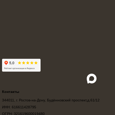
Vk
Whatsapp
Telegra
Контакты
344011, г. Ростов-на-Дону, Будённовский проспект,д.61/12
ИНН: 616611428795
ОГРН: 321619600019480