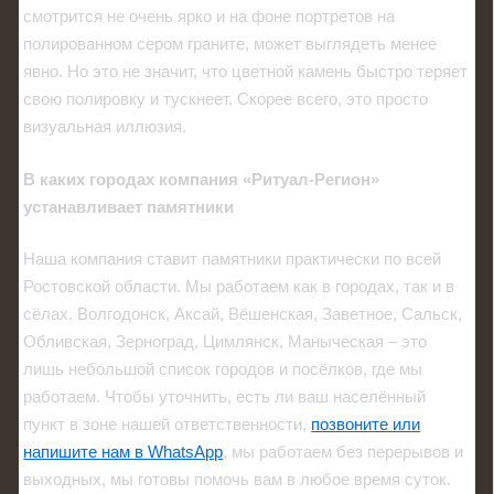
смотрится не очень ярко и на фоне портретов на
полированном сером граните, может выглядеть менее
явно. Но это не значит, что цветной камень быстро теряет
свою полировку и тускнеет. Скорее всего, это просто
визуальная иллюзия.
В каких городах компания «Ритуал-Регион»
устанавливает памятники
Наша компания ставит памятники практически по всей
Ростовской области. Мы работаем как в городах, так и в
сёлах. Волгодонск, Аксай, Вёшенская, Заветное, Сальск,
Обливская, Зерноград, Цимлянск, Маныческая – это
лишь небольшой список городов и посёлков, где мы
работаем. Чтобы уточнить, есть ли ваш населённый
пункт в зоне нашей ответственности,
позвоните или
напишите нам в WhatsApp
, мы работаем без перерывов и
выходных, мы готовы помочь вам в любое время суток.