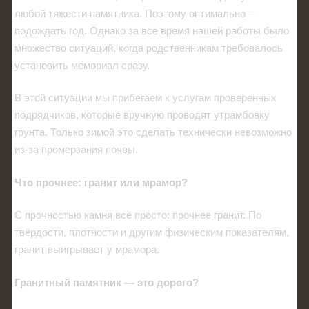
любой тяжести памятника. Поэтому оптимально –
подождать год. Однако за всё время нашей работы было
множество ситуаций, когда родственникам требовалось
установить мемориал сразу.
В этой ситуации мы прибегаем к услугам проверенных
подрядчиков, которые вручную проводят утрамбовку
грунта. Только зимой это сделать технически невозможно
из-за промерзания почвы.
Что прочнее: гранит или мрамор?
С прочностью камня всё просто: прочнее гранит. По
твёрдости, плотности и другим физическим показателям,
гранит выигрывает у мрамора.
Гранитный памятник — это дорого?