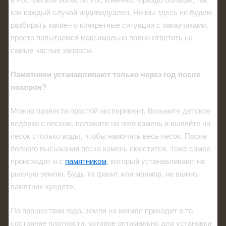
как каждый случай индивидуален. Но мы здесь не будем
разбирать какие-то конкретные ситуации с заказчиками,
просто попытаемся максимально полно ответить на
самые частые запросы.
Памятники устанавливают только через год после
похорон?
Можно провести простой эксперимент. Возьмите детское
ведёрко с песком, положите на него камень и вылейте на
песок столько воды, чтобы намочить весь песок. После
полного высыхания песка камень сместится. Тоже самое
происходит и с
памятником
, который устанавливают на
рыхлую землю. Будь то гранит или мрамор, не важно,
памятник «уедет».
По прошествии года, земля на могиле приходит в то
состояние плотности, которое оптимально для установки