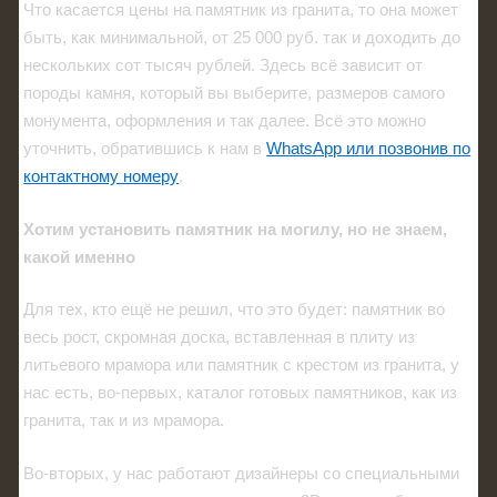
Что касается цены на памятник из гранита, то она может
быть, как минимальной, от 25 000 руб. так и доходить до
нескольких сот тысяч рублей. Здесь всё зависит от
породы камня, который вы выберите, размеров самого
монумента, оформления и так далее. Всё это можно
уточнить, обратившись к нам в
WhatsApp или позвонив по
контактному номеру
.
Хотим установить памятник на могилу, но не знаем,
какой именно
Для тех, кто ещё не решил, что это будет: памятник во
весь рост, скромная доска, вставленная в плиту из
литьевого мрамора или памятник с крестом из гранита, у
нас есть, во-первых, каталог готовых памятников, как из
гранита, так и из мрамора.
Во-вторых, у нас работают дизайнеры со специальными