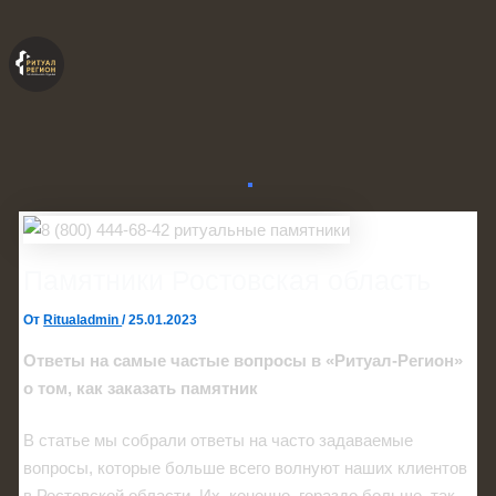
Перейти
к
содержимому
Памятники Ростовская область
От
Ritualadmin
/
25.01.2023
Ответы на самые частые вопросы в «Ритуал-Регион»
о том, как заказать памятник
В статье мы собрали ответы на часто задаваемые
вопросы, которые больше всего волнуют наших клиентов
в Ростовской области. Их, конечно, гораздо больше, так