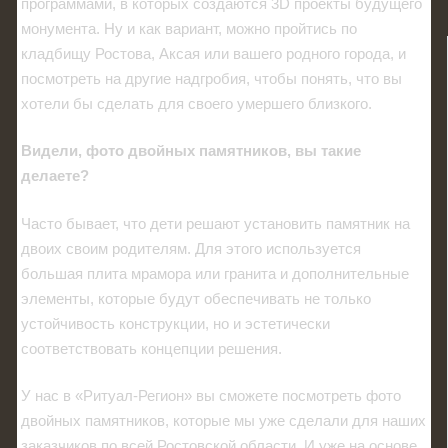
программами, в которых создаются 3D проекты будущего
монумента. Ну и как вариант, можно пройтись по
кладбищу Ростова, Аксая или вашего родного города, и
посмотреть на другие надгробия, чтобы понять, что вы
хотели бы сделать для своего умершего близкого.
Видели, фото двойных памятников, вы такие
делаете?
Часто бывает, что дети решают установить памятник на
двоих своим родителям. Для этого используется
большая плита мрамора или гранита и дополнительные
элементы, которые будут обеспечивать не только
устойчивость конструкции, но и эстетически
соответствовать концепции решения.
У нас в «Ритуал-Регион» вы сможете посмотреть фото
двойных памятников, которые мы уже сделали для наших
заказчиков по всей Ростовской области. И уже на основе