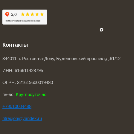
Vk
Whatsapp
Telegram
Контакты
344011, г. Ростов-на-Дону, Будённовский проспект,д.61/12
ИНН: 616611428795
ОГРН: 321619600019480
пн-вс:
Круглосуточно
+79010004488
ritregion@ya
ndex.ru