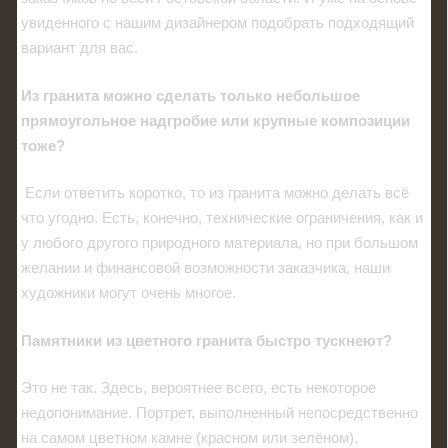
увиденного с нашим дизайнером подобрать подходящий
вариант для вас.
Из гранита можно сделать только небольшое
прямоугольное надгробие или крупные композиции
тоже?
Если ответить коротко, то из гранита можно делать всё
что угодно. Есть, конечно, технические ограничения, как и
у любого другого природного материала, но при большом
желании и финансовой возможности заказчика, наши
художники могут очень многое.
Памятники из цветного гранита быстро тускнеют?
Это не так. Здесь, вероятнее всего, есть некоторое
недопонимание. Портрет, выполненный непосредственно
на самом цветном камне (красном или зелёном),