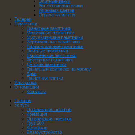
Элитные венки
Эксклюзивные венки
Из живых цветов
Ограда на могилу
Галерея
Памятники
Гранитные памятники
Мраморные памятники
Мусульманские памятники
Вертикальные памятники
Горизонтальные памятники
Элитные памятники
Европейские памятники
Фрезерные памятники
Детские памятники
Гранитный комплекс на могилу
Арки
Гранитная плитка
Рассрочка
О компании
Контакты
Главная
Услуги
Организация похорон
Кремация
Организация поминок
Груз 200
Катафалк
Благоустройство