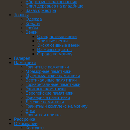
Уборка мест захоронения
Спил деревьев на кладбище
Заказ оркестра
Товары
Одежда
Кресты
Гробы
Венки
Стандартные венки
Элитные венки
Эксклюзивные венки
Из живых цветов
Ограда на могилу
Галерея
Памятники
Гранитные памятники
Мраморные памятники
Мусульманские памятники
Вертикальные памятники
Горизонтальные памятники
Элитные памятники
Европейские памятники
Фрезерные памятники
Детские памятники
Гранитный комплекс на могилу
Арки
Гранитная плитка
Рассрочка
О компании
Контакты