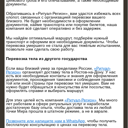
цинкового гроба и его опечатывание, а также необходимые
документы.
Обратившись в «Ритуал-Регион», вам удастся избежать всех
хлопот, связанных с организацией перевозки вашего
близкого. Не будет необходимости в оформлении
документов, найме транспорта или покупке билетов, наша
компания всё сделает оперативно и без задержек.
Мы найдём оптимальный маршрут, подберём нужный
транспорт и оформим все необходимые документы. Чтобы
перевозка умершего не стала для вас тяжёлым испытанием,
позвольте нам сделать свою работу.
Перевозка тела из другого государства
Если ваш близкий умер за пределами России,
«Ритуал-
Регион»
организует доставку тела в Ростов-на-Дону. У нас
есть все необходимые контакты и знания для оформления
документов, прохождения таможни и соблюдения правил
той или иной страны при перевозки тел умерших. Вам не
нужно будет обращаться в консульства или посольства,
оформлять справки и выбирать маршрут.
Для этих целей есть компания
«Ритуал-Регион»
. Мы много
лет работаем в сфере ритуальных услуг и наработали
достаточную базу опыта, чтобы доставка тела из любой
точки Мира прошла в штатном режиме, а не в аврале.
Позвоните или напишите нам в WhatsApp
, чтобы получить
бесплатную консультацию о ценах на перевозку тела.