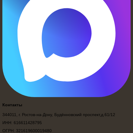
Контакты
344011, г. Ростов-на-Дону, Будённовский проспект,д.61/12
ИНН: 616611428795
ОГРН: 321619600019480