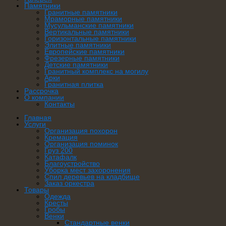
Памятники
Гранитные памятники
Мраморные памятники
Мусульманские памятники
Вертикальные памятники
Горизонтальные памятники
Элитные памятники
Европейские памятники
Фрезерные памятники
Детские памятники
Гранитный комплекс на могилу
Арки
Гранитная плитка
Рассрочка
О компании
Контакты
Главная
Услуги
Организация похорон
Кремация
Организация поминок
Груз 200
Катафалк
Благоустройство
Уборка мест захоронения
Спил деревьев на кладбище
Заказ оркестра
Товары
Одежда
Кресты
Гробы
Венки
Стандартные венки