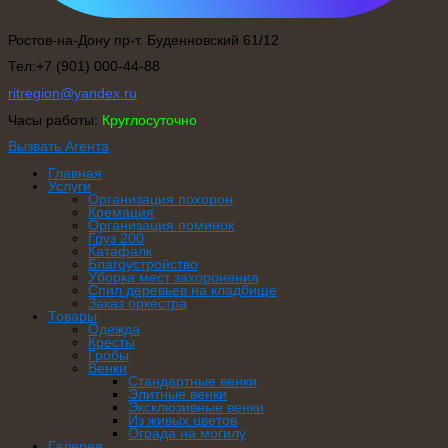
Ростов-на-Дону пр-т. Буденновский 61/12
Тел:+7 (901) 000-44-88
ritregion@yandex.ru
Часы работы:
Круглосуточно
Вызвать Агента
Главная
Услуги
Организация похорон
Кремация
Организация поминок
Груз 200
Катафалк
Благоустройство
Уборка мест захоронения
Спил деревьев на кладбище
Заказ оркестра
Товары
Одежда
Кресты
Гробы
Венки
Стандартные венки
Элитные венки
Эксклюзивные венки
Из живых цветов
Ограда на могилу
Галерея