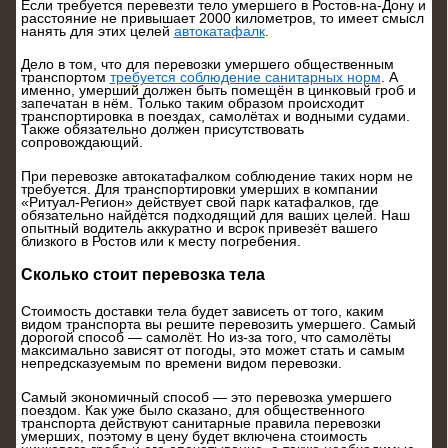
Если требуется перевезти тело умершего в Ростов-на-Дону и
расстояние не привышает 2000 километров, то имеет смысл
нанять для этих целей
автокатафалк
.
Дело в том, что для перевозки умершего общественным
транспортом
требуется соблюдение санитарных норм
. А
именно, умерший должен быть помещён в цинковый гроб и
запечатан в нём. Только таким образом происходит
транспортировка в поездах, самолётах и водными судами.
Также обязательно должен присутствовать
сопровождающий.
При перевозке автокатафалком соблюдение таких норм не
требуется. Для транспортировки умерших в компании
«Ритуал-Регион» действует свой парк катафалков, где
обязательно найдётся подходящий для ваших целей. Наш
опытный водитель аккуратно и всрок привезёт вашего
близкого в Ростов или к месту погребения.
Сколько стоит перевозка тела
Стоимость доставки тела будет зависеть от того, каким
видом транспорта вы решите перевозить умершего. Самый
дорогой способ — самолёт. Но из-за того, что самолёты
максимально зависят от погоды, это может стать и самым
непредсказуемым по времени видом перевозки.
Самый экономичный способ — это перевозка умершего
поездом. Как уже было сказано, для общественного
транспорта действуют санитарные правила перевозки
умерших, поэтому в цену будет включена стоимость