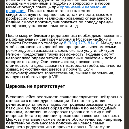
обширными знаниями в подобных вопросах и в любой
момент окажут помощь при
организации церемонии
прощания
. Положительные отзывы клиентов
свидетельствуют о порядочности, тактичности, высоком
профессионализме квалифицированных специалистов.
Родные смогут проконсультироваться по поводу аренды
катафалка, установки памятника и т.д.
После смерти близкого родственника необходимо позвонить
на официальный сайт крематория в Ростове-на-Дону и
области Ростова по телефону
8 (928) 777- 81-18
. Между тем,
чтобы организовать достойное прощание с членом семьи,
рекомендуется заказывать комплексные услуги. «Ритуал
Регион» предоставит такую возможность. Родные смогут
неторопливо определиться с сервисным пакетом и потом
оформить заявку. Они различаются, прежде всего,
стоимостью, а цена зависит от материала гроба, количества
живых, искусственных цветов и прочего. Если
предусматривается торжественная, пышная церемония,
следует выбрать тариф VIP.
Церковь не препятствует
В сложившейся реальности священнослужители нейтрально
относятся к процедуре кремации. То есть отсутствие
религиозных запретов позволяет родным заказывать услуги
батюшки. Он проведет обряд отпевания по необходимым
канонам, молитвенно сопроводит усопшего в мир иной,
попросит Бога о прощении грехов скончавшегося человека.
Церковь учитывает самые разные обстоятельства, например
бедственное финансовое положение членов семьи
умершего родственника и прочие нюансы. Поэтому не