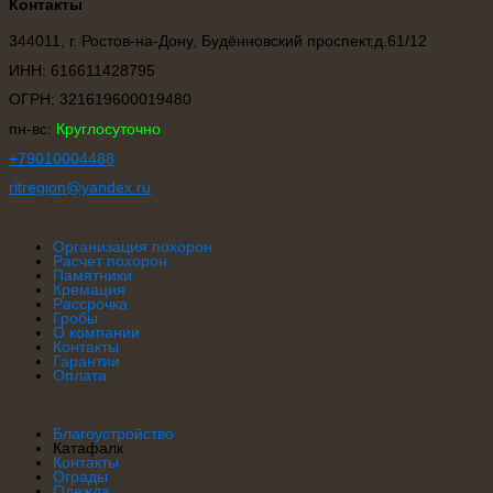
Контакты
344011, г. Ростов-на-Дону, Будённовский проспект,д.61/12
ИНН: 616611428795
ОГРН: 321619600019480
пн-вс:
Круглосуточно
+79010004488
ritregion@ya
ndex.ru
Организация похорон
Расчет похорон
Памятники
Кремация
Рассрочка
Гробы
О компании
Контакты
Гарантии
Оплата
Благоустройство
Катафалк
Контакты
Ограды
Одежда