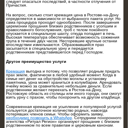
следует опасаться последствий, в частности отлучения от
Причастия.
На вопрос, сколько стоит кремация цена в Ростове-на-Дону
определяется в зависимости от выбранного пакета услуг. Но
сама процедура проходит однообразно. После завершения
церемонии прощания близких родственников с усопшим и
православного богослужения, гроб с телом покойного
опускается в специальную шахту, откуда попадает в печь.
Высокая температура обеспечивает возможность сожжения
трупа в течение двух часов. Несгоревшие крупные останки
впоследствии измельчаются. Образовавшийся прах
засыпается в специальную урну и передается
родственникам представившегося перед Господом.
Другое преимущество услуги
Кремация
выгодна и потому, что позволяет родным придать
прах земле, фактически в любой удобный момент. Когда в
семье нет денег на обустройство могилы и установку
памятника, урна может храниться в колумбарии. Арендовать
ячейку можно за сравнительно небольшие деньги. Если
родственники желают переехать в Ростов-на-Дону,
Ростовскую область из столицы или иного города, они смогут
взять урну с прахом, чтобы похоронить на другом кладбище.
Современная кремация не усыпление и популярной услугой
пользуется достаточное количество родных, навсегда
потерявших членов семьи. Чтобы оформить заявку,
необходимо позвонить в WhatsApp
. Сотрудники похоронного
агентства «Ритуал Регион» организуют прощание с близким
родственником по всем правилам и церковным канонам.