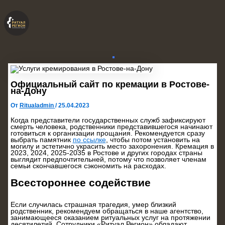
Перейти
к
содержимому
Официальный сайт по кремации в Ростове-
на-Дону
От
Ritualadmin
/
25.04.2023
Когда представители государственных служб зафиксируют
смерть человека, родственники представившегося начинают
готовиться к организации прощания. Рекомендуется сразу
выбрать памятник
по ссылке
, чтобы потом установить на
могилу и эстетично украсить место захоронения. Кремация в
2023, 2024, 2025-2035 в Ростове и других городах страны
выглядит предпочтительней, потому что позволяет членам
семьи скончавшегося сэкономить на расходах.
Всестороннее содействие
Если случилась страшная трагедия, умер близкий
родственник, рекомендуем обращаться в наше агентство,
занимающееся оказанием ритуальных услуг на протяжении
десятилетий. Сотрудники «Ритуал Регион» обладают