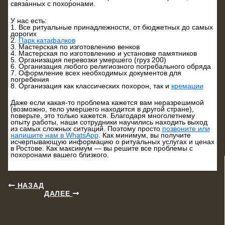
связанных с похоронами.
У нас есть:
1. Все ритуальные принадлежности, от бюджетных до самых
дорогих
2.
Парк катафалков
3. Мастерская по изготовлению венков
4. Мастерская по изготовлению и установке памятников
5. Организация перевозки умершего (груз 200)
6. Организация любого религиозного погребального обряда
7. Оформление всех необходимых документов для
погребения
8. Организация как классических похорон, так и
кремации
Даже если какая-то проблема кажется вам неразрешимой
(возможно, тело умершего находится в другой стране),
поверьте, это только кажется. Благодаря многолетнему
опыту работы, наши сотрудники научились находить выход
из самых сложных ситуаций. Поэтому просто
позвоните или
напишите нам в WhatsApp
. Как минимум, вы получите
исчерпывающую информацию о ритуальных услугах и ценах
в Ростове. Как максимум — вы решите все проблемы с
похоронами вашего близкого.
НАЗАД
ДАЛЕЕ