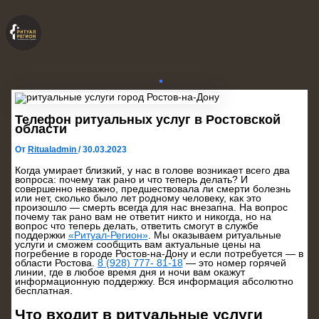
Перейти
к
содержимому
Телефон ритуальных услуг в Ростовской
области
От
Ritualadmin
/
30.03.2023
Когда умирает близкий, у нас в голове возникает всего два
вопроса: почему так рано и что теперь делать? И
совершенно неважно, предшествовала ли смерти болезнь
или нет, сколько было лет родному человеку, как это
произошло — смерть всегда для нас внезапна. На вопрос
почему так рано вам не ответит никто и никогда, но на
вопрос что теперь делать, ответить смогут в службе
поддержки
«Ритуал-Регион»
. Мы оказываем ритуальные
услуги и сможем сообщить вам актуальные цены на
погребение в городе Ростов-на-Дону и если потребуется — в
области Ростова.
8 (928) 777- 81-18
— это номер горячей
линии, где в любое время дня и ночи вам окажут
информационную поддержку. Вся информация абсолютно
бесплатная.
Что входит в ритуальные услуги