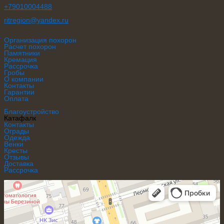
+79010004488
ritregion@ya
ndex.ru
Организация похорон
Расчет похорон
Памятники
Кремация
Рассрочка
Гробы
О компании
Контакты
Гарантии
Оплата
Благоустройство
Катафалк
Контакты
Ограды
Одежда
Венки
Кресты
Отзывы
Доставка
Рассрочка
Ритуал Регион
Ритуальные услуги в Ростове‑на‑Дону
Ритуальные принадлежности в Ростове‑на‑Дону