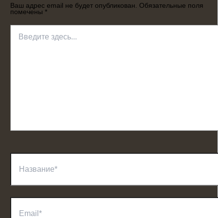
Ваш адрес email не будет опубликован.
Обязательные поля
помечены
*
Введите
здесь...
Название*
Email*