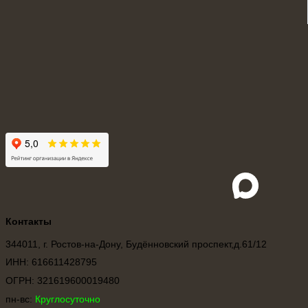
Vk
Whatsapp
Telegra
Контакты
344011, г. Ростов-на-Дону, Будённовский проспект,д.61/12
ИНН: 616611428795
ОГРН: 321619600019480
пн-вс:
Круглосуточно