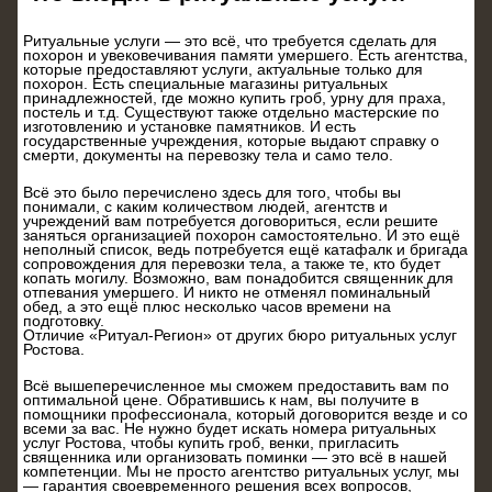
Ритуальные услуги — это всё, что требуется сделать для
похорон и увековечивания памяти умершего. Есть агентства,
которые предоставляют услуги, актуальные только для
похорон. Есть специальные магазины ритуальных
принадлежностей, где можно купить гроб, урну для праха,
постель и т.д. Существуют также отдельно мастерские по
изготовлению и установке памятников. И есть
государственные учреждения, которые выдают справку о
смерти, документы на перевозку тела и само тело.
Всё это было перечислено здесь для того, чтобы вы
понимали, с каким количеством людей, агентств и
учреждений вам потребуется договориться, если решите
заняться организацией похорон самостоятельно. И это ещё
неполный список, ведь потребуется ещё катафалк и бригада
сопровождения для перевозки тела, а также те, кто будет
копать могилу. Возможно, вам понадобится священник для
отпевания умершего. И никто не отменял поминальный
обед, а это ещё плюс несколько часов времени на
подготовку.
Отличие «Ритуал-Регион» от других бюро ритуальных услуг
Ростова.
Всё вышеперечисленное мы сможем предоставить вам по
оптимальной цене. Обратившись к нам, вы получите в
помощники профессионала, который договорится везде и со
всеми за вас. Не нужно будет искать номера ритуальных
услуг Ростова, чтобы купить гроб, венки, пригласить
священника или организовать поминки — это всё в нашей
компетенции. Мы не просто агентство ритуальных услуг, мы
— гарантия своевременного решения всех вопросов,